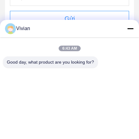
Gửi
Vivian
6:43 AM
Good day, what product are you looking for?
GUANGZHOU OPAL MACHINERY PARTS
OPERATION DEPARTMENT
vivianwenwen8@gmail.com
86-135-33728134
Không.212, Chu Ji lái xe, quận Tian He, Quảng Châu, Trung
Quốc