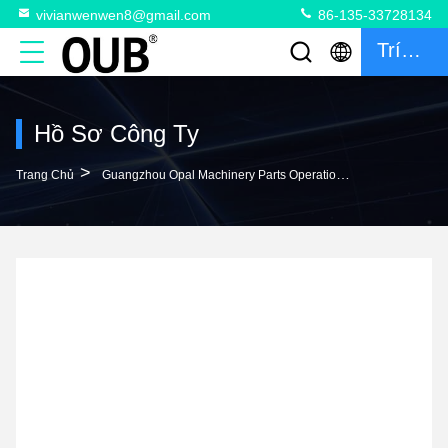
vivianwenwen8@gmail.com
86-135-33728134
Trích Dẫn
Hồ Sơ Công Ty
>
Trang Chủ
Guangzhou Opal Machinery Parts Operation Department Hồ Sơ Công Ty