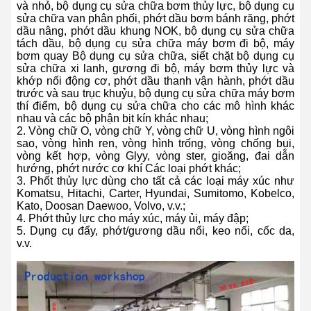
và nhỏ, bộ dụng cụ sửa chữa bơm thủy lực, bộ dụng cụ
sửa chữa van phân phối, phớt dầu bơm bánh răng, phớt
dầu nâng, phớt dầu khung NOK, bộ dụng cụ sửa chữa
tách dầu, bộ dụng cụ sửa chữa máy bơm đi bộ, máy
bơm quay Bộ dụng cụ sửa chữa, siết chặt bộ dụng cụ
sửa chữa xi lanh, gương đi bộ, máy bơm thủy lực và
khớp nối động cơ, phớt dầu thanh vận hành, phớt dầu
trước và sau trục khuỷu, bộ dụng cụ sửa chữa máy bơm
thí điểm, bộ dụng cụ sửa chữa cho các mô hình khác
nhau và các bộ phận bịt kín khác nhau;
2. Vòng chữ O, vòng chữ Y, vòng chữ U, vòng hình ngôi
sao, vòng hình ren, vòng hình trống, vòng chống bụi,
vòng kết hợp, vòng Glyy, vòng ster, gioăng, đai dẫn
hướng, phớt nước cơ khí Các loại phớt khác;
3. Phốt thủy lực dùng cho tất cả các loại máy xúc như
Komatsu, Hitachi, Carter, Hyundai, Sumitomo, Kobelco,
Kato, Doosan Daewoo, Volvo, v.v.;
4. Phớt thủy lực cho máy xúc, máy ủi, máy đập;
5. Dụng cụ đẩy, phớt/gương dầu nổi, keo nối, cốc da,
v.v.