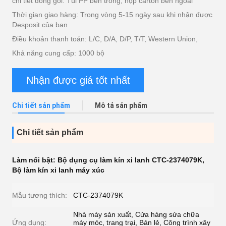
chi tiết đóng gói: Túi PP bên trong, hộp carton bên ngoài
Thời gian giao hàng: Trong vòng 5-15 ngày sau khi nhận được
Desposit của bạn
Điều khoản thanh toán: L/C, D/A, D/P, T/T, Western Union,
Khả năng cung cấp: 1000 bộ
Nhận được giá tốt nhất
Chi tiết sản phẩm
Mô tả sản phẩm
Chi tiết sản phẩm
Làm nổi bật:
Bộ dụng cụ làm kín xi lanh CTC-2374079K
,
Bộ làm kín xi lanh máy xúc
Mẫu tương thích:
CTC-2374079K
Nhà máy sản xuất, Cửa hàng sửa chữa
Ứng dụng:
máy móc, trang trại, Bán lẻ, Công trình xây