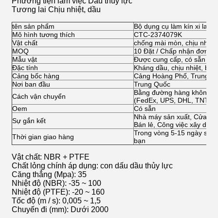
Phương tiện làm việc
Dầu thủy lực
Tương lai
Chịu nhiệt, dầu
tên sản phẩm
Bộ dụng cụ làm kín xi lanh
Mô hình tương thích
CTC-2374079K
Vật chất
chống mài mòn, chịu nhiệt
MOQ
10 Đặt / Chấp nhận đơn đặ
Mẫu vật
Được cung cấp, có sẵn
Đặc tính
Kháng dầu, chịu nhiệt, bền
Cảng bốc hàng
Cảng Hoàng Phố, Trung Q
Nơi ban đầu
Trung Quốc
Bằng đường hàng không, đ
Cách vận chuyển
(FedEx, UPS, DHL, TNT, v.v
Oem
Có sẵn
Nhà máy sản xuất, Cửa hàn
Sự gắn kết
Bán lẻ, Công việc xây dựn
Trong vòng 5-15 ngày sau 
Thời gian giao hàng
bạn
Vật chất: NBR + PTFE
Chất lỏng chính áp dụng: con dấu dầu thủy lực
Căng thẳng (Mpa): 35
Nhiệt độ (NBR): -35 ~ 100
Nhiệt độ (PTFE): -20 ~ 160
Tốc độ (m / s): 0,005 ~ 1,5
Chuyến đi (mm): Dưới 2000