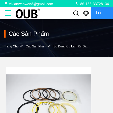
vivianwenwen8@gmail.com
86-135-33728134
Trích Dẫn
Các Sản Phẩm
>
>
>
Trang Chủ
Các Sản Phẩm
Bộ Dụng Cụ Làm Kín Xi Lanh
Bộ Dụng