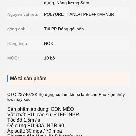
dựng, Năng lượng &am
Nguyên vật liệu:
POLYURETHANE+TPFE+FKM+NBR
đóng gói:
Túi PP Đóng gói hộp
Hàng hiệu:
NOK
MOQ:
10 bộ
Mô tả sản phẩm
CTC-2374079K Bộ dụng cụ làm kín xi lanh cho Phụ kiện thủy
lực máy xúc
Sản phẩm áp dụng:
 CON MÈO
Vật chất:
PU, cao su, PTFE, NBR
Tốc độ
1,5m / s
Độ cứng
PU 93A, NBR 90
Áp suất: 30 mpa / 70 mpa