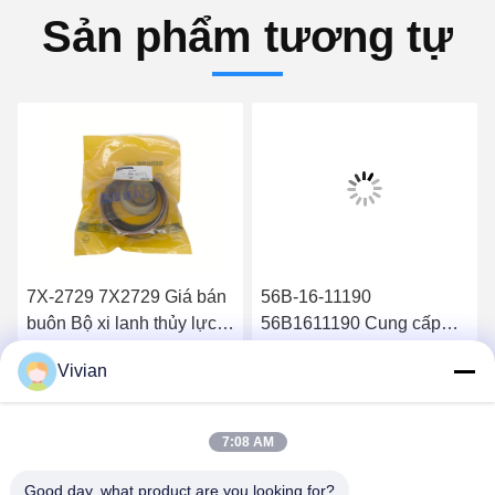
Sản phẩm tương tự
7X-2729 7X2729 Giá bán
56B-16-11190
buôn Bộ xi lanh thủy lực
56B1611190 Cung cấp
826B
các bộ phận chất lượng
Vivian
cao Bộ lọc dầu thủy lực
Nhận được giá tốt nhất
Nhận được giá tốt nhất
HM400-2 HM350-2
7:08 AM
Good day, what product are you looking for?