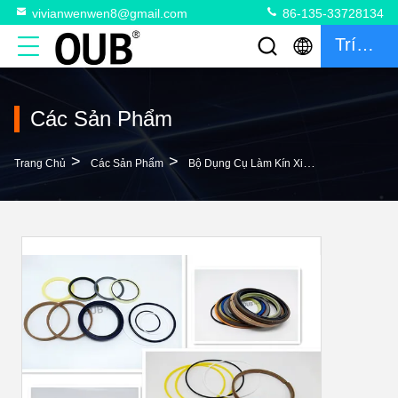
vivianwenwen8@gmail.com
86-135-33728134
Trích Dẫn
Các Sản Phẩm
>
>
>
Trang Chủ
Các Sản Phẩm
Bộ Dụng Cụ Làm Kín Xi Lanh
707-99-