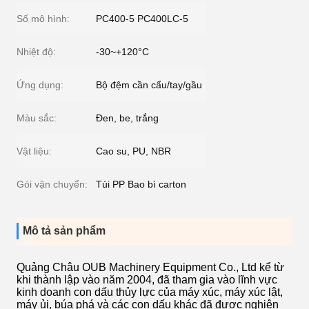
Số mô hình:
PC400-5 PC400LC-5
Nhiệt độ:
-30~+120°C
Ứng dụng:
Bộ đệm cần cẩu/tay/gầu
Màu sắc:
Đen, be, trắng
Vật liệu:
Cao su, PU, ​​NBR
Gói vận chuyển:
Túi PP Bao bì carton
Mô tả sản phẩm
Quảng Châu OUB Machinery Equipment Co., Ltd kể từ
khi thành lập vào năm 2004, đã tham gia vào lĩnh vực
kinh doanh con dấu thủy lực của máy xúc, máy xúc lật,
máy ủi, búa phá và các con dấu khác đã được nghiên