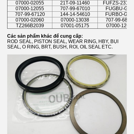
07000-02055
21T-09-11460
FUFZS-2313-
07000-12055
707-99-67010
FUGBU-G11
707-99-67120
144-14-54610
FURBO-G12
07000-02060
07000-13038
707-99-6851
TZ266B2039
07001-05175
07000-1202
Các sản phẩm khác để cung cấp:
ROD SEAL, PISTON SEAL, WEAR RING, HBY, BỤI
SEAL, O RING, BRT, BUSH, ROI, OIL SEAL ETC.