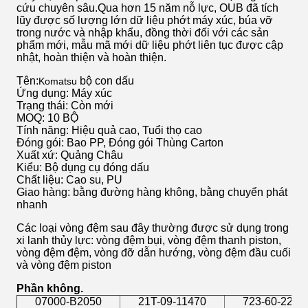
cứu chuyên sâu.Qua hơn 15 năm nỗ lực, OUB đã tích
lũy được số lượng lớn dữ liệu phớt máy xúc, búa vỡ
trong nước và nhập khẩu, đồng thời đối với các sản
phẩm mới, mẫu mã mới dữ liệu phớt liên tục được cập
nhật, hoàn thiện và hoàn thiện.
Tên:
bộ con dấu
Komatsu
Ứng dụng: Máy xúc
Trạng thái: Còn mới
MOQ: 10 BỘ
Tính năng: Hiệu quả cao, Tuổi thọ cao
Đóng gói: Bao PP, Đóng gói Thùng Carton
Xuất xứ: Quảng Châu
Kiểu: Bộ dụng cụ đóng dấu
Chất liệu: Cao su, PU
Giao hàng: bằng đường hàng không, bằng chuyển phát
nhanh
Các loại vòng đệm sau đây thường được sử dụng trong
xi lanh thủy lực: vòng đệm bụi, vòng đệm thanh piston,
vòng đệm đệm, vòng đỡ dẫn hướng, vòng đệm đầu cuối
và vòng đệm piston
Phần không.
07000-B2050
21T-09-11470
723-60-2223