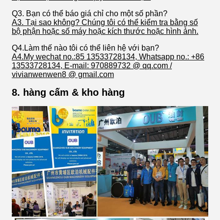
Q3. Bạn có thể báo giá chỉ cho một số phần?
A3. Tại sao không? Chúng tôi có thể kiểm tra bằng số
bộ phận hoặc số máy hoặc kích thước hoặc hình ảnh.
Q4.Làm thế nào tôi có thể liên hệ với bạn?
A4.My wechat no.:85 13533728134, Whatsapp no.: +86
13533728134, E-mail: 970889732 @ qq.com /
vivianwenwen8 @ gmail.com
8. hàng cấm & kho hàng