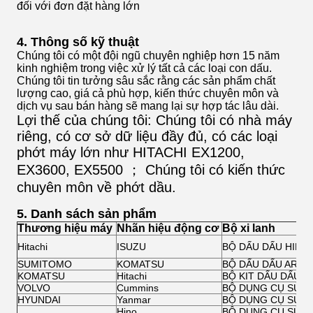
đối với đơn đặt hàng lớn
4. Thông số kỹ thuật
Chúng tôi có một đội ngũ chuyên nghiệp hơn 15 năm
kinh nghiệm trong việc xử lý tất cả các loại con dấu.
Chúng tôi tin tưởng sâu sắc rằng các sản phẩm chất
lượng cao, giá cả phù hợp, kiến ​​thức chuyên môn và
dịch vụ sau bán hàng sẽ mang lại sự hợp tác lâu dài.
Lợi thế của chúng tôi: Chúng tôi có nhà máy
riêng, có cơ sở dữ liệu đầy đủ, có các loại
phớt máy lớn như HITACHI EX1200,
EX3600, EX5500 ； Chúng tôi có kiến ​​thức
chuyên môn về phớt dầu.
5. Danh sách sản phẩm
Thương hiệu máy
Nhãn hiệu động cơ
Bộ xi lanh
Hitachi
ISUZU
BỘ DẤU DẤU HIỆU
SUMITOMO
KOMATSU
BỘ DẤU DẤU ARM 
KOMATSU
Hitachi
BỘ KIT DẤU DẤU 
VOLVO
Cummins
BỘ DỤNG CỤ SỬA 
HYUNDAI
Yanmar
BỘ DỤNG CỤ SỬA 
Hino
BỘ DỤNG CỤ SỬA 