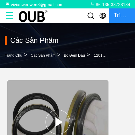
vivianwenwen8@gmail.com
86-135-33728134
Trích Dẫn
Các Sản Phẩm
>
>
>
Trang Chủ
Các Sản Phẩm
Bộ Đệm Dầu
12015196B Con Dấu Cassette Corteco RWDR 210 * 240 * 14,5 / 18 Con Dấu Bánh Xe Trung Tâm