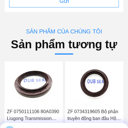
Gửi
SẢN PHẨM CỦA CHÚNG TÔI
Sản phẩm tương tự
0
ZF 0734319605 Bộ phận
ZF 0734319378 Con dấu
truyền động ban đầu Hộp
dầu hộp số 75 * 100 * 10
số Dầu Con dấu Trục Con
Con dấu truyền động Con