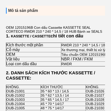
Mô tả sản phẩm
OEM 12015196B Con dấu Cassette KASSETTE SEAL
CORTECO RWDR 210 * 240 * 14,5 / 18 HUB Bánh xe SEALS
1.
chi tiết con dấu
KASSETTE / CASSETTE
Kích thước một phần
RWDR 210 * 240 * 14,5 / 18
Cỗ máy
Xe thương mại, thiết bị xử lý vậ
OEM
Tiêu chuẩn OEM 12015196B
Vật liệu
NBR / FKM / FKM
Loại con dấu dầu
RWDR
2. DANH SÁCH KÍCH THƯỚC KASSETTE /
CASSETTE:
KHÔNG.
KÍCH THƯỚC
KHÔNG.
OUB-21001
35 * 60 * 13 / 14,5
OUB-21026
OUB-21002
35 * 62 * 13,5 / 14
OUB-21027
OUB-21003
35 * 65 * 14,5 / 17
OUB-21028
OUB-21004
45 * 70 * 14/17
OUB-21029
OUB-21005
48 * 75 * 14/17
OUB-21030