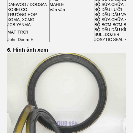
DAEWOO / DOOSAN
MAHLE
BỘ SỬA CHỮA DẤU
KOBELCO
Vân vân
BỘ DẤU LƯỠI
TRƯỜNG HỢP
BỘ DẤU DẤU VAN 
XGMA, XCMG
BỘ SỬA CHỮA KH
JCB YANMA
BỘ BƠM BƠM BÊ 
BỘ DẤU DẤU KÍNH
MẶT TRỜI
BULLDOZER
John Deere E
JOSYTIC SEAL KIT
6. Hình ảnh xem