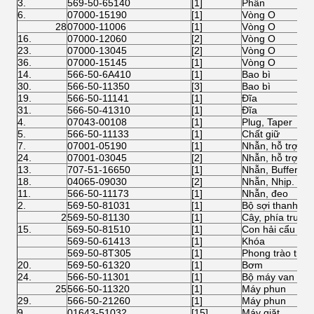
3.
569-50-65140
[1]
Phân
6.
07000-15190
[1]
Vòng O
28
07000-11006
[1]
Vòng O
16.
07000-12060
[2]
Vòng O
23.
07000-13045
[2]
Vòng O
36.
07000-15145
[1]
Vòng O
14.
566-50-6A410
[1]
Bao bì
30.
566-50-11350
[3]
Bao bì
19.
566-50-11141
[1]
Đĩa
31.
566-50-41310
[1]
Đĩa
4.
07043-00108
[1]
Plug, Taper
5.
566-50-11133
[1]
Chất giữ
7.
07001-05190
[1]
Nhẫn, hỗ trợ.
24.
07001-03045
[2]
Nhẫn, hỗ trợ.
13.
707-51-16650
[1]
Nhẫn, Buffer.
18.
04065-09030
[2]
Nhẫn, Nhịp.
11.
566-50-11173
[1]
Nhẫn, đeo
2.
569-50-81031
[1]
Bộ sợi thanh
2
569-50-81130
[1]
Cây, phía trước.
15.
569-50-81510
[1]
Con hải cẩu
569-50-61413
[1]
Khóa
569-50-8T305
[1]
Phong trào treo
20.
569-50-61320
[1]
Bơm
24.
566-50-11301
[1]
Bộ máy van
25
566-50-11320
[1]
Máy phun
29.
566-50-21260
[1]
Máy phun
9.
01643-51032
[15]
Máy giặt