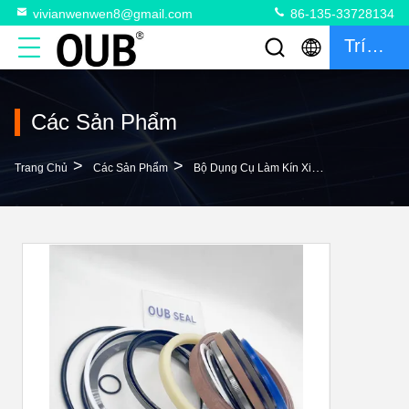
vivianwenwen8@gmail.com
86-135-33728134
Trích Dẫn
Các Sản Phẩm
>
>
>
Trang Chủ
Các Sản Phẩm
Bộ Dụng Cụ Làm Kín Xi Lanh
569-50