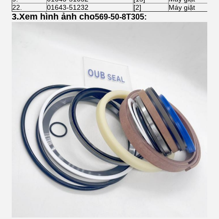
22.
01643-51232
[2]
Máy giặt
3.
Xem hình ảnh cho
569-50-8T305: