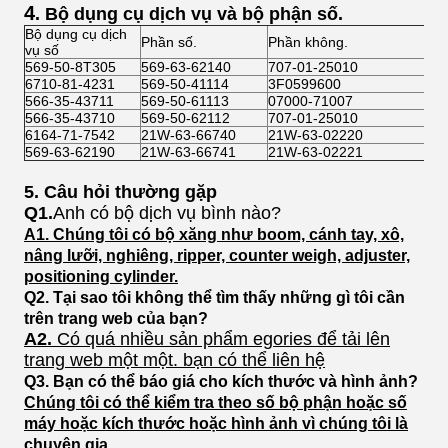
4
. Bộ dụng cụ dịch vụ và bộ phận số.
Bộ dụng cụ dịch
Phần số.
Phần không.
vụ số
569-50-8T305
569-63-62140
707-01-25010
6710-81-4231
569-50-41114
3F0599600
566-35-43711
569-50-61113
07000-71007
566-35-43710
569-50-62112
707-01-25010
6164-71-7542
21W-63-66740
21W-63-02220
569-63-62190
21W-63-66741
21W-63-02221
5. Câu hỏi thường gặp
Q1.
Anh có bộ dịch vụ bình nào?
A1. Chúng tôi có bộ xăng như boom, cánh tay, xô,
nâng lưỡi, nghiêng, ripper, counter weigh, adjuster,
positioning cylinder.
Q2. Tại sao tôi không thể tìm thấy những gì tôi cần
trên trang web của bạn?
A2.
Có quá nhiều sản phẩm egories để tải lên
trang web một một. bạn có thể liên hệ
Q3. Bạn có thể báo giá cho kích thước và hình ảnh?
Chúng tôi có thể kiểm tra theo số bộ phận hoặc số
máy hoặc kích thước hoặc hình ảnh vì chúng tôi là
chuyên gia.