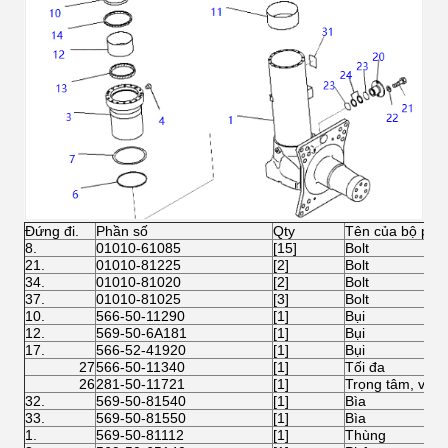
Đứng đi.
Phần số
Qty
Tên của bộ phậ
8.
01010-61085
[15]
Bolt
21.
01010-81225
[2]
Bolt
34.
01010-81020
[2]
Bolt
37.
01010-81025
[3]
Bolt
10.
566-50-11290
[1]
Bụi
12.
569-50-6A181
[1]
Bụi
17.
566-52-41920
[1]
Bụi
27
566-50-11340
[1]
Tối đa
26
281-50-11721
[1]
Trọng tâm, van
32.
569-50-81540
[1]
Bìa
33.
569-50-81550
[1]
Bìa
1.
569-50-81112
[1]
Thùng