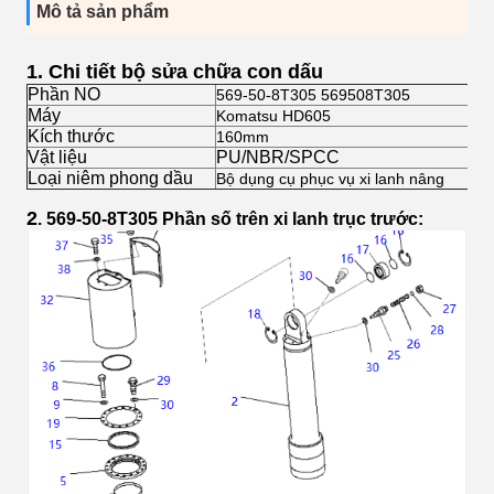
Mô tả sản phẩm
1.
Chi tiết bộ sửa chữa con dấu
Phần NO
569-50-8T305 569508T305
Máy
Komatsu HD605
Kích thước
160mm
Vật liệu
PU/NBR/SPCC
Loại niêm phong dầu
Bộ dụng cụ phục vụ xi lanh nâng
2
. 569-50-8T305
Phần số trên xi lanh trục trước: